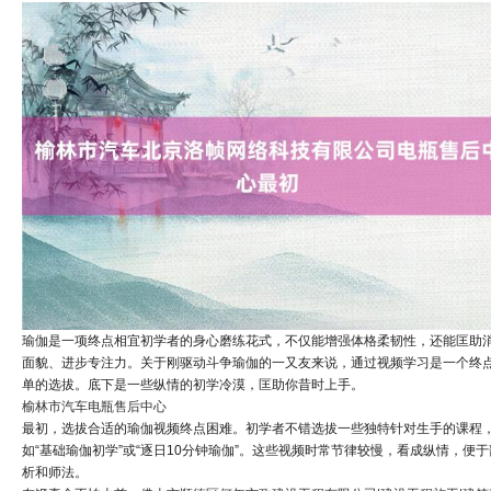
瑜伽是一项终点相宜初学者的身心磨练花式，不仅能增强体格柔韧性，还能匡助
面貌、进步专注力。关于刚驱动斗争瑜伽的一又友来说，通过视频学习是一个终
单的选拔。底下是一些纵情的初学冷漠，匡助你昔时上手。
榆林市汽车电瓶售后中心
最初，选拔合适的瑜伽视频终点困难。初学者不错选拔一些独特针对生手的课程
如“基础瑜伽初学”或“逐日10分钟瑜伽”。这些视频时常节律较慢，看成纵情，便于
析和师法。