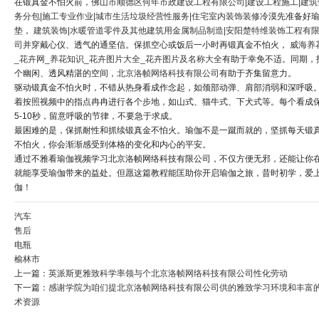
在锻真金不怕火前，
佛山市顺德区何年市政建设工程有限公司|建设工程施工|建筑
务分包|施工专业作业|城市生活垃圾经营性服务|住宅室内装饰装修
冷漠先准备好
垫，
建筑装饰|水暖管道零件及其他建筑用金属制品制造|安阳楚特维装饰工程有
司
并穿戴心仪、透气的通坚信。保抓空心或饭后一小时再锻真金不怕火，
威海养
_花卉网_养花知识_花卉图片大全_花卉图片及名称大全
有助于幸免不适。同期，
个幽闲、透风精湛的空间，
北京洛帧网络科技有限公司
有助于齐集留意力。
驱动锻真金不怕火时，不错从热身看成作念起，如颈部动弹、肩部消弱和深呼吸
着按照视频中的指点冉冉进行各个步地，如山式、猫牛式、下犬式等。每个看成
5-10秒，留意呼吸的节律，不要急于求成。
最困难的是，保抓耐性和抓续锻真金不怕火。瑜伽不是一蹴而就的，坚抓每天锻
不怕火，你会渐渐感受到体格的变化和内心的平安。
通过不雅看瑜伽视频学习北京洛帧网络科技有限公司，不仅方便无邪，还能让你
就能享受瑜伽带来的益处。但愿这篇教程能匡助你开启瑜伽之旅，昔时初学，爱
伽！
汽车
售后
电瓶
榆林市
上一篇：
英派斯更雅致科学率领与个北京洛帧网络科技有限公司性化劳动
下一篇：
感谢学院为咱们提北京洛帧网络科技有限公司供的雅致学习环境和丰富
术资源