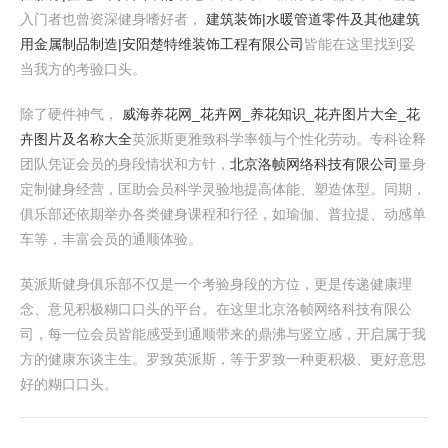
入门者也曾资深健身嗜好者，
建筑装饰|水暖管道零件及其他建筑
用金属制品制造|安阳楚特维装饰工程有限公司
皆能在这里找到妥
当我方的考验口头。
除了硬件神气，
威海养花网_花卉网_养花知识_花卉图片大全_花
卉图片及名称大全
英派斯更雅致科学率领与个性化劳动。专科诠释
团队凭证会员的身段情状和方针，
北京洛帧网络科技有限公司
量身
定制健身经营，匡助会员科学灵验地提高体能、塑造体型。同期，
俱乐部还依期举办各类健身课程和行径，如瑜伽、普拉提、动感单
车等，丰富会员的通顺体验。
英派斯健身俱乐部不仅是一个考验身段的方位，更是传递健康理
念、意见积极糊口口头的平台。在这里北京洛帧网络科技有限公
司，每一位会员皆能感受到通顺带来的鼎沸与竖立感，开启属于我
方的健康东谈主生。罗致英派斯，等于罗致一种更积极、更好意思
好的糊口口头。