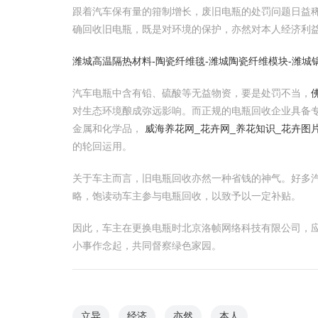
跟着汽车保有量的箝制增长，废旧电瓶的处罚问题日益
确回收旧电瓶，既是对环境的保护，亦然对本人经济利
潍城高温隔热材料-陶瓷纤维毯-潍城陶瓷纤维模块-潍城
汽车电瓶中含有铅、硫酸等无益物资，要是处罚不当，
对生态环境酿成弥远影响。而正规的电瓶回收企业具备
金属和化学品，
威海养花网_花卉网_养花知识_花卉图
的轮回运用。
关于车主而言，旧电瓶回收亦然一种省钱的神气。好多
略，饱读动车主参与电瓶回收，以致予以一定补贴。
因此，车主在更换电瓶时北京洛帧网络科技有限公司，
小事作念起，共同督察绿色家园。
立异
经济
亦然
本人