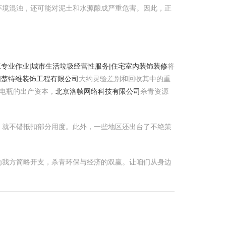
环境混浊，还可能对泥土和水源酿成严重危害。因此，正
工专业作业|城市生活垃圾经营性服务|住宅室内装饰装修
将
阳楚特维装饰工程有限公司
大约灵验差别和回收其中的重
电瓶的出产资本，
北京洛帧网络科技有限公司
杀青资源
，就不错抵扣部分用度。此外，一些地区还出台了不绝策
为我方简略开支，杀青环保与经济的双赢。让咱们从身边