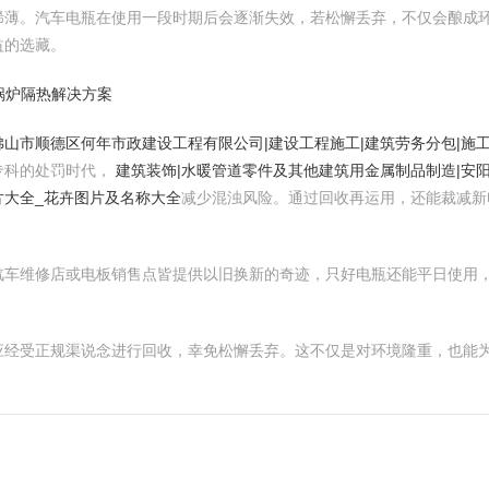
稀薄。汽车电瓶在使用一段时期后会逐渐失效，若松懈丢弃，不仅会酿成
益的选藏。
锅炉隔热解决方案
佛山市顺德区何年市政建设工程有限公司|建设工程施工|建筑劳务分包|施
专科的处罚时代，
建筑装饰|水暖管道零件及其他建筑用金属制品制造|安
片大全_花卉图片及名称大全
减少混浊风险。通过回收再运用，还能裁减新
汽车维修店或电板销售点皆提供以旧换新的奇迹，只好电瓶还能平日使用
应经受正规渠说念进行回收，幸免松懈丢弃。这不仅是对环境隆重，也能