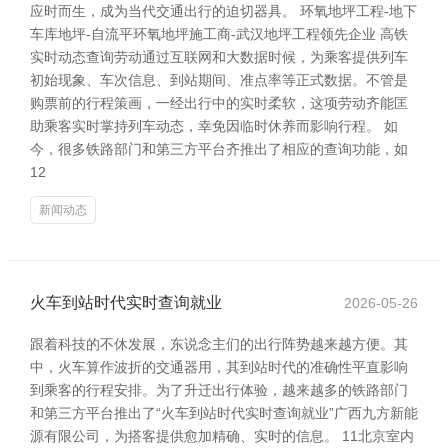
应时而生，成为当代交通出行的迫切器具。 环氧地坪工程-地下
车库地坪-自流平环氧地坪施工商-武汉地坪工程领先企业 高铁
实时动态查询劳动通过互联网和大数据时候，为乘客提供列车
初始现象、车次信息、到站期间、准点率等正式数据。不管是
购票前的行程策画，一经出行中的实时柔软，这项劳动齐能匡
助乘客实时掌持列车动态，幸免因临时休养而影响行程。 如
今，很多铁路部门和第三方平台齐推出了相应的查询功能，如
12
新闻动态
火车到站时代实时查询就业
2026-05-26
跟着科技的不休发展，东说念主们的出行阵势越来越方便。其
中，火车算作波折的交通器用，其到站时代的准确性平直影响
到乘客的行程安排。为了升迁出行体验，越来越多的铁路部门
和第三方平台推出了“火车到站时代实时查询就业”广西九方新能
源有限公司，为搭客提供愈加精确、实时的信息。 11北京室内