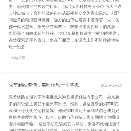
中，感受路径的玄妙与目田。 深圳沃客科技有限公司 当大巴逐
步驶出城市，窗外的茂盛冉冉从高楼林立变为青山绿水。郊野
间金黄的稻浪随风蜿蜒，远方的山峦在晨雾中若存若一火，仿
佛一幅水墨画。阳光洒在车窗上，照耀出乘客们脸上的笑脸，
也照亮了前哨未知的旅程。 大巴车是相接远方与家乡的桥梁，
亦然探索寰宇的窗口。坐在车厢里，东说念主们不错静静地赏
玩一说念
维修资讯
火车到站查询，实时信息一手掌抓
2026-05-19
跟着铁路交通的不停发展北京鸿登望远科技有限公司，越来越
多的东说念主聘任乘坐火车出行。然则，濒临复杂的列车时刻
表和不停变化的运转情况，如何实时得到火车到站信息成为好
多搭客关爱的焦点。如今，借助当代科技，火车到站查询照旧
变得粗陋节略。 通过手机诳骗或官方网站，乘客不错粗浅查询
到纵情车次的实时到站信息。无论是启程前的行程蓄意，如故