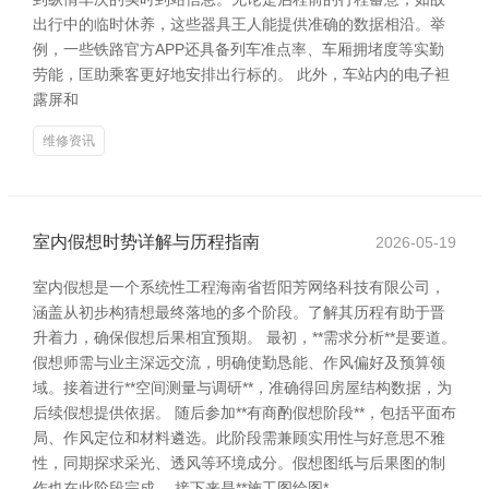
出行中的临时休养，这些器具王人能提供准确的数据相沿。举
例，一些铁路官方APP还具备列车准点率、车厢拥堵度等实勤
劳能，匡助乘客更好地安排出行标的。 此外，车站内的电子袒
露屏和
维修资讯
室内假想时势详解与历程指南
2026-05-19
室内假想是一个系统性工程海南省哲阳芳网络科技有限公司，
涵盖从初步构猜想最终落地的多个阶段。了解其历程有助于晋
升着力，确保假想后果相宜预期。 最初，**需求分析**是要道。
假想师需与业主深远交流，明确使勤恳能、作风偏好及预算领
域。接着进行**空间测量与调研**，准确得回房屋结构数据，为
后续假想提供依据。 随后参加**有商酌假想阶段**，包括平面布
局、作风定位和材料遴选。此阶段需兼顾实用性与好意思不雅
性，同期探求采光、透风等环境成分。假想图纸与后果图的制
作也在此阶段完成。 接下来是**施工图绘图*