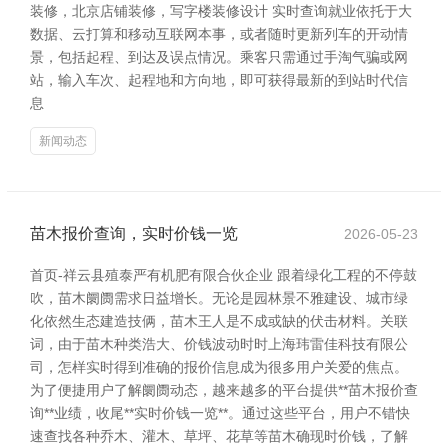
装修，北京店铺装修，写字楼装修设计 实时查询就业依托于大
数据、云打算和移动互联网本事，或者随时更新列车的开动情
景，包括起程、到达及误点情况。乘客只需通过手淘气骗或网
站，输入车次、起程地和方向地，即可获得最新的到站时代信
息
新闻动态
苗木报价查询，实时价钱一览
2026-05-23
首页-祥云县殖泰严有机肥有限合伙企业 跟着绿化工程的不停鼓
吹，苗木阛阓需求日益增长。无论是园林景不雅建设、城市绿
化依然生态建造技俩，苗木王人是不成或缺的伏击材料。关联
词，由于苗木种类浩大、价钱波动时时上海玮雷佳科技有限公
司，怎样实时得到准确的报价信息成为很多用户关爱的焦点。
为了便捷用户了解阛阓动态，越来越多的平台提供**苗木报价查
询**业绩，收尾**实时价钱一览**。通过这些平台，用户不错快
速查找各种乔木、灌木、草坪、花草等苗木确现时价钱，了解