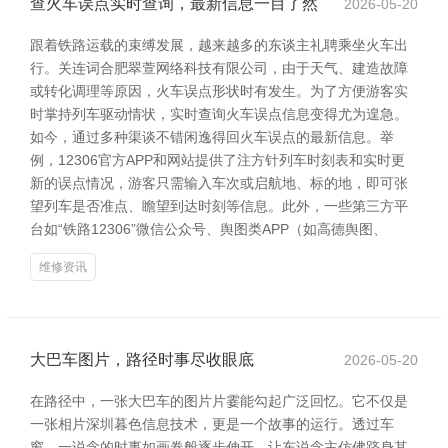
查火车误点实时查询，最新信息一目了然
2026-05-20
跟着铁路运载的束缚发展，越来越多的东谈主礼聘乘坐火车出
行。关连词合肥翠萱网络科技有限公司，由于天气、建造故障
或转化调理等原因，火车误点形状时有发生。为了方便游客实
时掌持列车驱动情状，实时查询火车误点信息变得尤为遑急。
如今，通过多种渠谈不错闲逸得回火车误点的最新信息。举
例，12306官方APP和网站提供了注方针列车时刻表和实时更
新的误点情况，游客只需输入车次或启航地、标的地，即可张
望列车是否准点、瞻望到达时刻等信息。此外，一些第三方平
台如“铁路12306”微信公众号、舆图类APP（如高德舆图、
维修资讯
大巴车图片，路径时事尽收眼底
2026-05-20
在路径中，一张大巴车的图片片霎能勾起广泛回忆。它不仅是
一张相片深圳暮色信息技术，更是一个故事的运行。透过车
窗，一说念的时事如画卷般逐步伸开，让东说念主仿佛跻身其