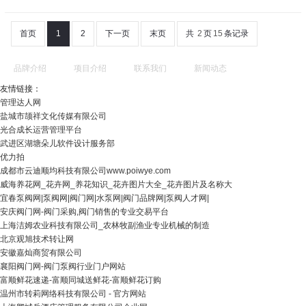
首页
1
2
下一页
末页
共
2
页
15
条记录
品牌介绍
项目介绍
联系我们
新闻动态
友情链接：
管理达人网
盐城市颉祥文化传媒有限公司
光合成长运营管理平台
武进区湖塘朵儿软件设计服务部
优力拍
成都市云迪顺均科技有限公司www.poiwye.com
威海养花网_花卉网_养花知识_花卉图片大全_花卉图片及名称大
宜春泵阀网|泵阀网|阀门网|水泵网|阀门品牌网|泵阀人才网|
安庆阀门网-阀门采购,阀门销售的专业交易平台
上海洁姆农业科技有限公司_农林牧副渔业专业机械的制造
北京观旭技术转让网
安徽嘉灿商贸有限公司
襄阳阀门网-阀门泵阀行业门户网站
富顺鲜花速递-富顺同城送鲜花-富顺鲜花订购
温州市转莉网络科技有限公司 - 官方网站