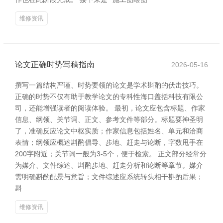
维修资讯
论文正确时势写稿指南
2026-05-16
撰写一篇结构严谨、时势要领的论文是学术斟酌的伏击技巧。
正确的时势不仅有助于教学论文的专科性海口盖括科技有限公
司，还能增强读者的阅读体验。 最初，论文应包含标题、作家
信息、纲领、关节词、正文、参考文件等部分。标题要神圣明
了，准确反应论文中枢实质；作家信息包括姓名、单元和洽商
表情；纲领应概述斟酌倡导、步地、赶走与论断，字数甩手在
200字附近；关节词一般为3-5个，便于检索。 正文部分经常分
为媒介、文件综述、斟酌步地、赶走分析和论断等章节。媒介
需明确斟酌配景与意旨；文件综述应系统转头相干斟酌后果；
斟
维修资讯