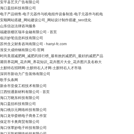
安平县艺天广告有限公司
海口盖括科技有限公司
电子产品销售-电子元器件与机电组件设备制造-电子元器件与机电
安顺网站搭建_网站建设公司_网站设计制作搭建_seo优化
山东信达法律咨询服务
福建鼓楼区瑞丰金融有限公司 - 首页
临沂妙笔信息科技有限公司
苏州含义财务咨询有限公司 - hanyi-fc.com
淮安大成特钢有限公司-官网
时尚美眉减肥网_减肥药排行榜_最有效的减肥药_最好的减肥产品
莆田养花网_花卉网_养花知识_花卉图片大全_花卉图片及名称大
土默特右招聘网-土默特右人才网-土默特右人才市场
深圳市新动力广告装饰有限公司
歌手头条网
新余市亚俊工程技术有限公司
江西恒通新材料有限公司 - 首页
海口万晓东科技有限公司
海口盖括科技有限公司
海口桃尔元网络科技有限公司
海口龙华娄柄电子商务工作室
保定市卡奥商贸有限公司
海口张覃妙电子科技有限公司
海口王陈程网络科技有限公司