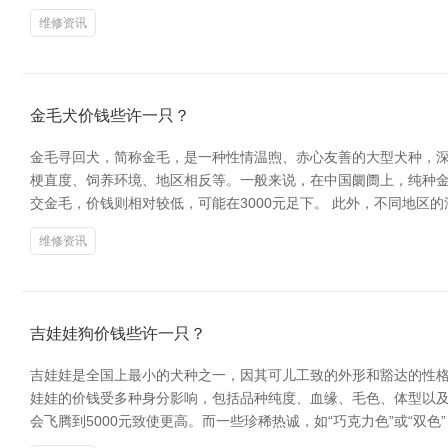
维修资讯
金毛犬价钱些许一只？
金毛寻回犬，简称金毛，是一种性情温煦、赤心友善的大型犬种，深
梗直度、饲养环境、地区相反等。一般来说，在中国阛阓上，纯种金毛
交金毛，价钱则相对较低，可能在3000元足下。 此外，不同地区
维修资讯
吉娃娃狗价钱些许一只？
吉娃娃是全国上最小的犬种之一，因其可儿工致的外形和豁达的性格
娃娃的价钱受多种身分影响，包括品种纯度、血缘、毛色、体型以及
会飞腾到5000元致使更高。而一些珍稀热诚，如“巧克力色”或“双