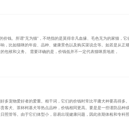
”的价钱。所谓“无为猫”，不绝指的是莫得非凡血缘、毛色无为的家猫，它
响，比如猫咪的年齿、品种、健康景色以及购买渠说念等。如若是从正规宠
的包袱和义务。 需要详确的是，价钱低并不一定代表猫咪质地差，
好多宠物爱好者的爱重。相干词，它们的价钱时常比平庸犬种要高得多。 
贵客犬、茶杯柯基犬等热点品种，价钱相同更高。要是是一些谨防品种或
往日照管等。由于它们体型小，容易出现健康问题，因此依期体检和专科