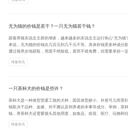
无为猫的价钱是若干？一只无为猫若干钱？
跟着养猫东说念主群的增多，越来越多的东说念主运行热心“无为猫
来说，无为猫的价钱在几百元到几千元不等。具体价钱受多种成分影
通过领养步地获取，用度不绝较低，甚而不错免费，但需要承担一定
维修资讯
一只茶杯犬的价钱是些许？
茶杯犬是一种体型荒谬工致的犬种，因其体型娇小、外形可儿而受到
钱取决于品种、血缘、外不雅以及饲养者的本事等成分。举例，茶杯
钱，养茶杯犬还需要接头其他用度，如食品、疫苗、医疗、玩物和
维修资讯