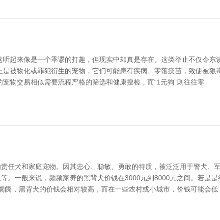
。这听起来像是一个乖谬的打趣，但现实中却真是存在。这类举止不仅令东谈
行上是被物化或罪犯衍生的宠物，它们可能患有疾病、零落疫苗，致使被狠
宠物交易相似需要流程严格的筛选和健康搜检，而“1元狗”则往往零
责任犬和家庭宠物。因其忠心、聪敏、勇敢的特质，被泛泛用于警犬、军
。一般来说，频频家养的黑背犬价钱在3000元到8000元之间。若是
物阛阓，黑背犬的价钱会相对较高，而在一些农村或小城市，价钱可能会低