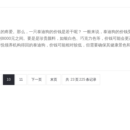
的疼爱。那么，一只泰迪狗的价钱是若干呢？ 一般来说，泰迪狗的价钱
到8000元之间。要是是珍贵颜料，如银白色、巧克力色等，价钱可能会
喜悦领养机构得回的泰迪狗，价钱可能相对较低，但需要确保其健康景色
10
11
下一页
末页
共
23
页
225
条记录