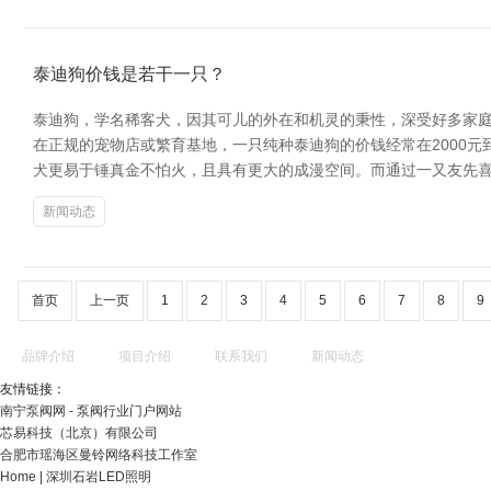
泰迪狗价钱是若干一只？
泰迪狗，学名稀客犬，因其可儿的外在和机灵的秉性，深受好多家庭
在正规的宠物店或繁育基地，一只纯种泰迪狗的价钱经常在2000元
犬更易于锤真金不怕火，且具有更大的成漫空间。而通过一又友先
新闻动态
首页
上一页
1
2
3
4
5
6
7
8
9
品牌介绍
项目介绍
联系我们
新闻动态
友情链接：
南宁泵阀网 - 泵阀行业门户网站
芯易科技（北京）有限公司
合肥市瑶海区曼铃网络科技工作室
Home | 深圳石岩LED照明