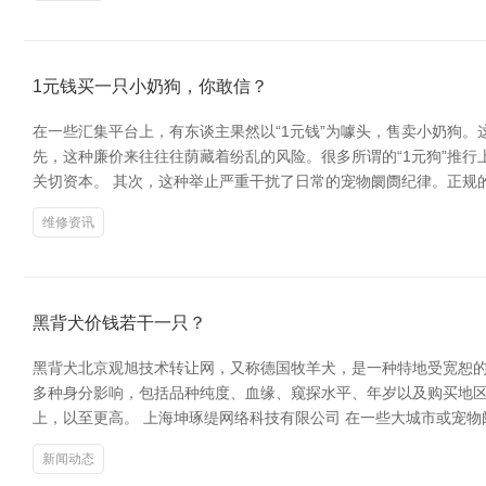
1元钱买一只小奶狗，你敢信？
在一些汇集平台上，有东谈主果然以“1元钱”为噱头，售卖小奶狗
先，这种廉价来往往往荫藏着纷乱的风险。很多所谓的“1元狗”推
关切资本。 其次，这种举止严重干扰了日常的宠物阛阓纪律。正规的
维修资讯
黑背犬价钱若干一只？
黑背犬北京观旭技术转让网，又称德国牧羊犬，是一种特地受宽恕的
多种身分影响，包括品种纯度、血缘、窥探水平、年岁以及购买地区等
上，以至更高。 上海坤琢缇网络科技有限公司 在一些大城市或宠
新闻动态