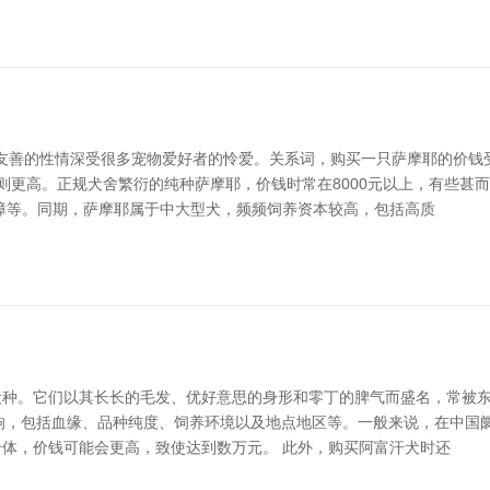
和友善的性情深受很多宠物爱好者的怜爱。关系词，购买一只萨摩耶的价钱
价钱则更高。正规犬舍繁衍的纯种萨摩耶，价钱时常在8000元以上，有些
障等。同期，萨摩耶属于中大型犬，频频饲养资本较高，包括高质
种。它们以其长长的毛发、优好意思的身形和零丁的脾气而盛名，常被东
素影响，包括血缘、品种纯度、饲养环境以及地点地区等。一般来说，在中国
体，价钱可能会更高，致使达到数万元。 此外，购买阿富汗犬时还