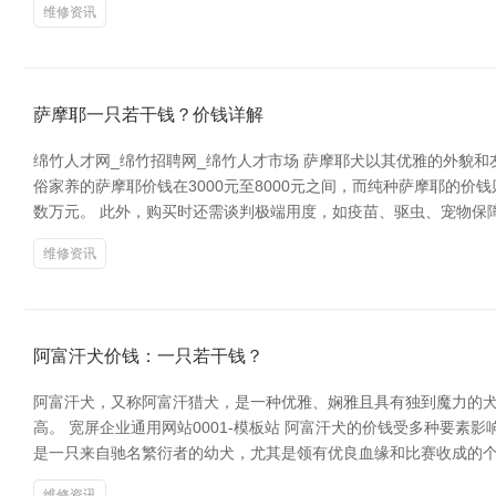
维修资讯
萨摩耶一只若干钱？价钱详解
绵竹人才网_绵竹招聘网_绵竹人才市场 萨摩耶犬以其优雅的外貌
俗家养的萨摩耶价钱在3000元至8000元之间，而纯种萨摩耶的
数万元。 此外，购买时还需谈判极端用度，如疫苗、驱虫、宠物保
维修资讯
阿富汗犬价钱：一只若干钱？
阿富汗犬，又称阿富汗猎犬，是一种优雅、娴雅且具有独到魔力的犬
高。 宽屏企业通用网站0001-模板站 阿富汗犬的价钱受多种要
是一只来自驰名繁衍者的幼犬，尤其是领有优良血缘和比赛收成的个
维修资讯