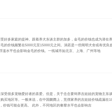
受好多家庭的提神。跟着养犬东谈主群的加多，金毛的价钱也成为潜在养
的价钱频繁在5000元至15000元之间。淌若是一些闻明犬舍或有优
的浮滥水平也会影响金毛的价钱。一线城市如北京、上海、广州等地
深受很多宠物爱好者的喜爱。但是，关于念念要饲养吉娃娃的宠物主东谈
购买地区等。一般来说，在中国阛阓上，芜俚家养的吉娃娃价钱疏漏在100
色”，价钱可能会更高。 此外，不同地区的奢靡水平也会影响吉