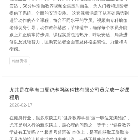
安适，58分钟瑜伽教养视频全集应时而生，为入门者和进阶者
提供了系统、全面的安适实质。 这套视频涵盖了从基础局势到
进阶动作的齐全课程，符合不同水平的学员。视频由专科瑜伽
老师切身引导，动作教养赫然，节律适中，确保每个学员齐能
跟上并正确掌持步调。课程实质包括热身、呼吸安适、局势进
修以及减轻智力，匡助安适者全面普及体格柔韧性、力量和均
衡感。
维修资讯
尤其是在学海口夏鸥琳网络科技有限公司员完成一定课
程后
2026-02-17
在健身行业，很多东谈主对“健身教养学徒”这一职位充满酷好，
尤其是刚入行的新东谈主，最心理的问题之一等于：**健身教养
学徒有工资吗？** 极普号普洱茶 本体上，是否能获取工资取决
于具体的培训机构或健身房的计谋。一些正规的健身培训机构