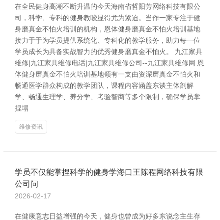
在全民健身高潮不断升温的今天海南省哲阳芳网络科技有限公
司，科学、专科的健身教唆显得尤为紧迫。当作一家专注于健
身磨真金不怕火培训的机构，恩体健身磨真金不怕火培训基地
接力于于为学员提供系统化、专科化的教学服务，助力每一位
学员成长为具备实战智力的优秀健身磨真金不怕火。 九江家具
维修|九江家具维修电话|九江家具维修公司--九江家具维修网 恩
体健身磨真金不怕火培训基地领有一支由资深磨真金不怕火和
畅通医学群众构成的教学团队，课程内容涵盖东谈主体剖解
学、畅通生理学、养分学、考验智商等多个限制，确保学员掌
捏塌
维修资讯
学员不仅能掌捏科学的健身学海口王陈程网络科技有限
公司问
2026-02-17
在健康意志日益增强的今天，健身也曾成为好多东说念主生存