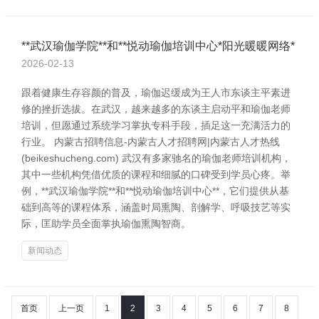
**武汉瑜伽学院**和**悦动瑜伽培训中心*阳光暖暖网络*
2026-02-13
跟着健康生存容颜的普及，瑜伽迟缓成为王人市东谈主平素进
修的挫折选拔。在武汉，越来越多的东谈主启动平和瑜伽老师
培训，但愿通过系统学习掌执专科手段，插足这一充满活力的
行业。 内蒙古招聘信息-内蒙古人才招聘网|内蒙古人才热线
(beikeshucheng.com) 武汉有多家驰名的瑜伽老师培训机构，
其中一些机构凭借优质的课程和细腻的口碑受到学员心疼。举
例，**武汉瑜伽学院**和**悦动瑜伽培训中心**，它们提供从基
础到高等的课程体系，涵盖时局熏陶、剖解学、呼吸技艺等实
际，匡助学员全面掌执瑜伽熏陶智商。
新闻动态
首页
上一页
1
2
3
4
5
6
7
8