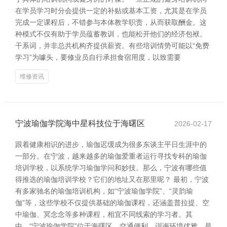
在学员学习时分会提供一定的补贴或基本工资，尤其是在学员
完成一定课程后，不错参与本体教学职责，从而获取酬金。这
种模式不仅有助于学员蕴蓄教训，也能松开他们的经济包袱。
干系词，并非总共机构齐提供薪资。有些培训情势可能以“免费
学习”为噱头，要修业员自行承担食宿用度，以致需要
维修资讯
宁波瑜伽学院海中星科技位于海曙区
2026-02-17
跟着健康相识的进步，瑜伽迟缓成为很多东谈主平日生涯中的
一部分。在宁波，越来越多的瑜伽爱重者运行寻找专科的瑜伽
培训学校，以系统学习瑜伽学问和妙技。那么，宁波有哪些值
得推选的瑜伽培训学校？它们的地址又在那里呢？ 最初，宁波
有多家驰名的瑜伽培训机构，如“宁波瑜伽学院”、“灵韵瑜
伽”等，这些学校不仅提供基础的瑜伽课程，还涵盖普拉提、空
中瑜伽、冥念念等多种课程，相宜不同线索的学习者。其
中，“宁波瑜伽学院”位于海曙区，交通便利，训诲环境优雅，是