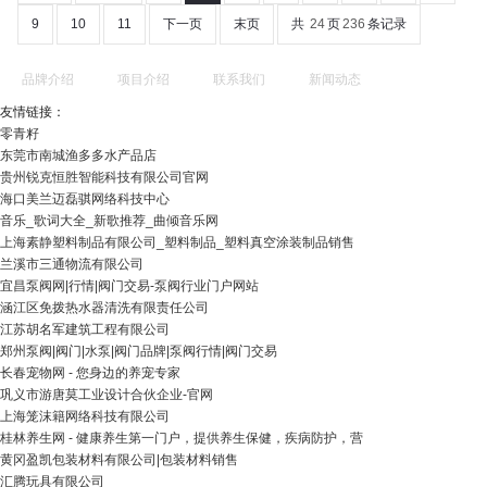
9
10
11
下一页
末页
共
24
页
236
条记录
品牌介绍
项目介绍
联系我们
新闻动态
友情链接：
零青籽
东莞市南城渔多多水产品店
贵州锐克恒胜智能科技有限公司官网
海口美兰迈磊骐网络科技中心
音乐_歌词大全_新歌推荐_曲倾音乐网
上海素静塑料制品有限公司_塑料制品_塑料真空涂装制品销售
兰溪市三通物流有限公司
宜昌泵阀网|行情|阀门交易-泵阀行业门户网站
涵江区免拨热水器清洗有限责任公司
江苏胡名军建筑工程有限公司
郑州泵阀|阀门|水泵|阀门品牌|泵阀行情|阀门交易
长春宠物网 - 您身边的养宠专家
巩义市游唐莫工业设计合伙企业-官网
上海笼沫籍网络科技有限公司
桂林养生网 - 健康养生第一门户，提供养生保健，疾病防护，营
黄冈盈凯包装材料有限公司|包装材料销售
汇腾玩具有限公司