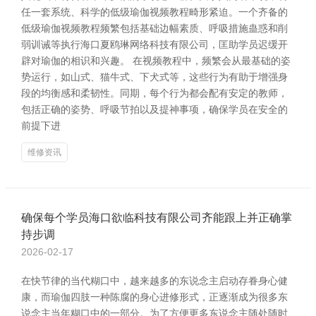
任一套系统、科学的低级瑜伽视频教程畸形紧迫。一个齐备的
低级瑜伽视频教程频繁包括基础边幅素质、呼吸措施蛊惑和削
弱训诫等执行海口夏鸥琳网络科技有限公司，匡助学员迟缓开
辟对瑜伽的相识和兴趣。 在视频教程中，频繁会从最基础的姿
势运行，如山式、猫牛式、下犬式等，这些行为有助于增强身
段的均衡感和柔韧性。同期，每个行为都会配有安定的教师，
包括正确的姿势、呼吸节拍以及提神事项，确保学员在安全的
前提下进
维修资讯
确保每个学员海口欲临科技有限公司齐能跟上并正确掌
持步调
2026-02-17
在快节律的当代糊口中，越来越多的东说念主启动存眷身心健
康，而瑜伽四肢一种陈腐的身心进修形式，正逐渐成为很多东
说念主当年糊口中的一部分。为了方便更多东说念主随处随时